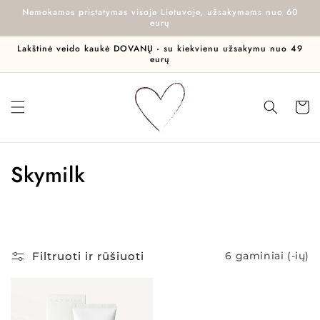
Eiti į
Nemokamas pristatymas visoje Lietuvoje, užsakymams nuo 60
turinį
eurų
Lakštinė veido kaukė DOVANŲ - su kiekvienu užsakymu nuo 49
eurų
Krepšel
K
Skymilk
o
l
e
Filtruoti ir rūšiuoti
6 gaminiai (-ių)
k
c