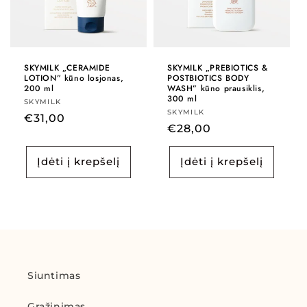
SKYMILK „CERAMIDE
SKYMILK „PREBIOTICS &
LOTION” kūno losjonas,
POSTBIOTICS BODY
200 ml
WASH” kūno prausiklis,
300 ml
Tiekėjas:
SKYMILK
Tiekėjas:
SKYMILK
Įprasta
€31,00
Įprasta
€28,00
kaina
kaina
Įdėti į krepšelį
Įdėti į krepšelį
Siuntimas
Grąžinimas