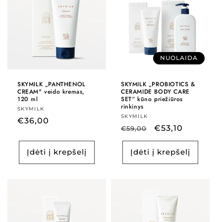
i
j
a
NUOLAIDA
:
SKYMILK „PANTHENOL
SKYMILK „PROBIOTICS &
CREAM" veido kremas,
CERAMIDE BODY CARE
120 ml
SET“ kūno priežiūros
rinkinys
Tiekėjas:
SKYMILK
Tiekėjas:
SKYMILK
Įprasta
€36,00
Įprasta
Išpardavimo
€53,10
€59,00
kaina
kaina
kaina
Įdėti į krepšelį
Įdėti į krepšelį