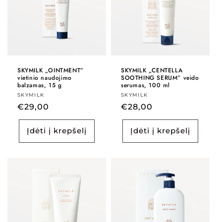
SKYMILK „OINTMENT”
SKYMILK „CENTELLA
vietinio naudojimo
SOOTHING SERUM” veido
balzamas, 15 g
serumas, 100 ml
Tiekėjas:
SKYMILK
Tiekėjas:
SKYMILK
Įprasta
€29,00
Įprasta
€28,00
kaina
kaina
Įdėti į krepšelį
Įdėti į krepšelį