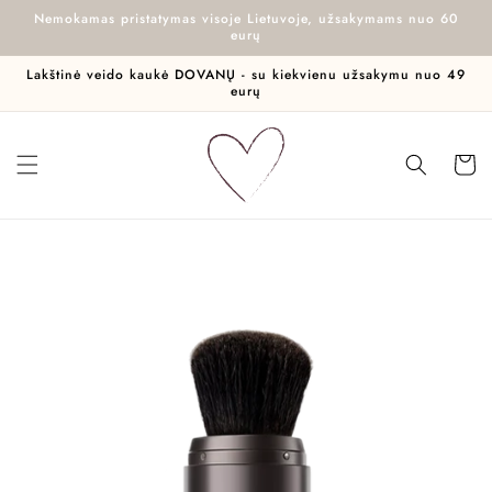
Eiti į
Nemokamas pristatymas visoje Lietuvoje, užsakymams nuo 60
turinį
eurų
Lakštinė veido kaukė DOVANŲ - su kiekvienu užsakymu nuo 49
eurų
Krepšel
Pereiti prie
informacijos
apie gaminį