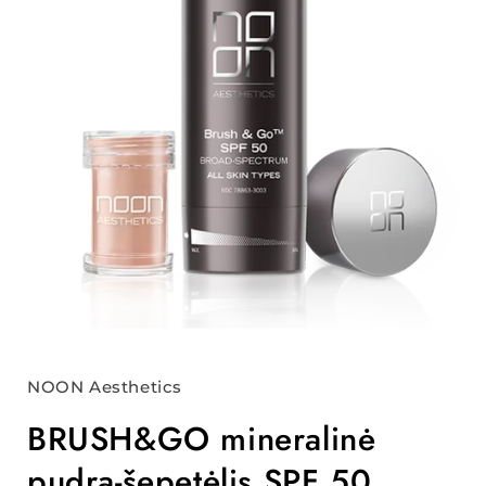
NOON Aesthetics
BRUSH&GO mineralinė
pudra-šepetėlis SPF 50