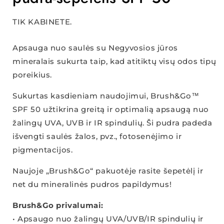
TIK KABINETE.
Apsauga nuo saulės su Negyvosios jūros
mineralais sukurta taip, kad atitiktų visų odos tipų
poreikius.
Sukurtas kasdieniam naudojimui, Brush&Go™
SPF 50 užtikrina greitą ir optimalią apsaugą nuo
žalingų UVA, UVB ir IR spindulių. Ši pudra padeda
išvengti saulės žalos, pvz., fotosenėjimo ir
pigmentacijos.
Naujoje „Brush&Go“ pakuotėje rasite šepetėlį ir
net du mineralinės pudros papildymus!
Brush&Go privalumai:
• Apsaugo nuo žalingų UVA/UVB/IR spindulių ir