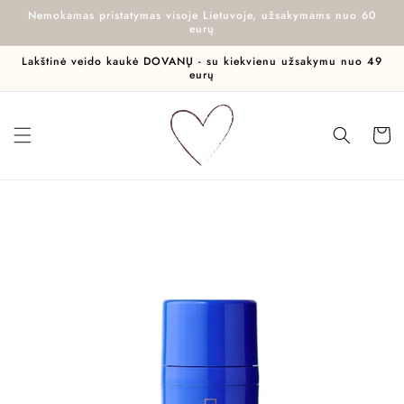
Eiti į
Nemokamas pristatymas visoje Lietuvoje, užsakymams nuo 60
turinį
eurų
Lakštinė veido kaukė DOVANŲ - su kiekvienu užsakymu nuo 49
eurų
Krepšel
Pereiti prie
informacijos
apie gaminį