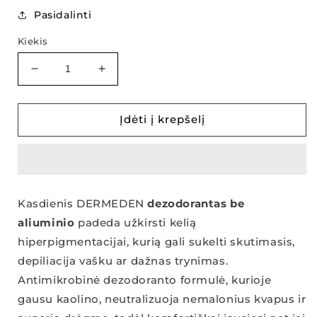
Pasidalinti
Kiekis
Sumažinti
Padidinti
DermEden
DermEden
rutulinis
rutulinis
dezodorantas
dezodorantas
Įdėti į krepšelį
be
be
aliuminio
aliuminio
kiekį
kiekį
Kasdienis DERMEDEN
dezodorantas be
aliuminio
padeda užkirsti kelią
hiperpigmentacijai, kurią gali sukelti skutimasis,
depiliacija vašku ar dažnas trynimas.
Antimikrobinė dezodoranto formulė, kurioje
gausu kaolino, neutralizuoja nemalonius kvapus ir