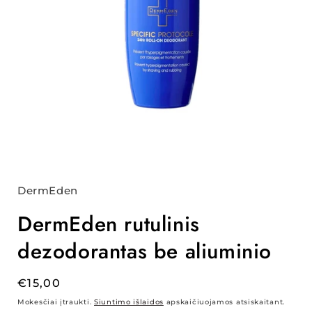
DermEden
DermEden rutulinis
dezodorantas be aliuminio
Įprasta
€15,00
kaina
Mokesčiai įtraukti.
Siuntimo išlaidos
apskaičiuojamos atsiskaitant.