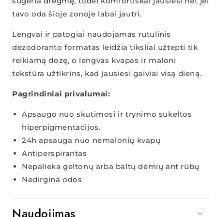
sugeria drėgmę, todėl komfortiškai jausiesi net jei
tavo oda šioje zonoje labai jautri.
Lengvai ir patogiai naudojamas rutulinis
dezodoranto formatas leidžia tiksliai užtepti tik
reikiamą dozę, o lengvas kvapas ir maloni
tekstūra užtikrins, kad jausiesi gaiviai visą dieną.
Pagrindiniai privalumai:
Apsaugo nuo skutimosi ir trynimo sukeltos
hiperpigmentacijos.
24h apsauga nuo nemalonių kvapų
Antiperspirantas
Nepalieka geltonų arba baltų dėmių ant rūbų
Nedirgina odos
Naudojimas