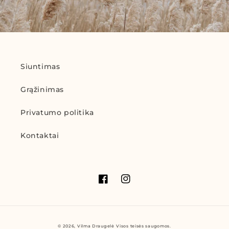
Siuntimas
Grąžinimas
Privatumo politika
Kontaktai
„Facebook“
„Instagram“
Mokėjimo
© 2026,
Vilma Draugelė
Visos teisės saugomos.