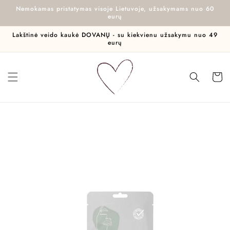
Eiti į
Nemokamas pristatymas visoje Lietuvoje, užsakymams nuo 60
turinį
eurų
Lakštinė veido kaukė DOVANŲ - su kiekvienu užsakymu nuo 49
eurų
Krepšel
Pereiti prie
informacijos
apie gaminį