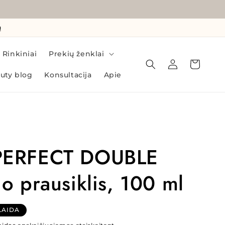
ų
Rinkiniai
Prekių ženklai
Prisijungti
Krepšelis
uty blog
Konsultacija
Apie
PERFECT DOUBLE
o prausiklis, 100 ml
o
LAIDA