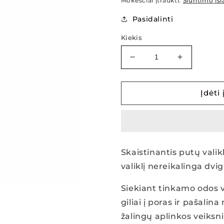
Mokesčiai įtraukti.
Siuntimo išl
Pasidalinti
Kiekis
Sumažinti
Padidinti
THESERA
THESERA
PERFECT
PERFECT
DOUBLE
DOUBLE
Įdėti 
PEARL
PEARL
veido
veido
prausiklis,
prausiklis,
100
100
ml
ml
Skaistinantis putų valik
kiekį
kiekį
valiklį nereikalinga dv
Siekiant tinkamo odos v
giliai į poras ir pašali
žalingų aplinkos veiksni