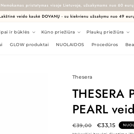
Nemokamas pristatymas visoje Lietuvoje, užsakymams nuo 60 eurų
Lakštinė veido kaukė DOVANŲ - su kiekvienu užsakymu nuo 49 eur
pai ir būklės
Kūno priežiūra
Plaukų priežiūra
ui
GLOW produktai
NUOLAIDOS
Procedūros
Bea
Thesera
THESERA 
PEARL veid
Įprasta
Išpardavim
€33,15
€39,00
NUO
kaina
kaina