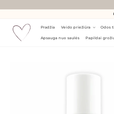
Eiti į
turinį
Pradžia
Veido priežiūra
Odos ti
Apsauga nuo saulės
Papildai groži
Pereiti prie
informacijos
apie gaminį