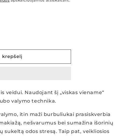
aidos
apskaičiuojamos atsiskaitant.
į krepšelį
lis veidui. Naudojant šį „viskas viename“
igubo valymo technika.
alymo, itin maži burbuliukai prasiskverbia
na makiažą, nešvarumus bei sumažina išorinių
ų sukeltą odos stresą. Taip pat, veikliosios