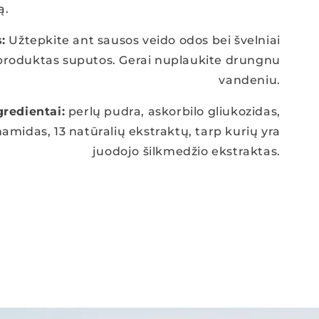
ą.
:
Užtepkite ant sausos veido odos bei švelniai
 produktas suputos. Gerai nuplaukite drungnu
vandeniu.
gredientai:
perlų pudra, askorbilo gliukozidas,
namidas, 13 natūralių ekstraktų, tarp kurių yra
juodojo šilkmedžio ekstraktas.